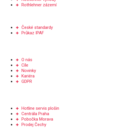
Rothlehner zázemí
ŠKOLENÍ
České standardy
Průkaz IPAF
Společnost
O nás
Cíle
Novinky
Kariéra
GDPR
Kontakt
Hotline servis plošin
Centrála Praha
Pobočka Morava
Prodej Čechy