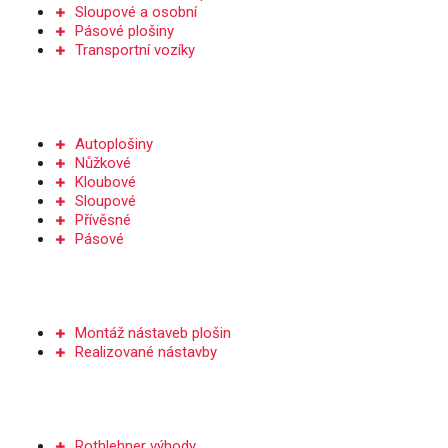
Sloupové a osobní
Pásové plošiny
Transportní vozíky
PRONÁJEM
Autoplošiny
Nůžkové
Kloubové
Sloupové
Přívěsné
Pásové
NÁSTAVBY PLOŠIN
Montáž nástaveb plošin
Realizované nástavby
SERVIS A DÍLY
Rothlehner výhody