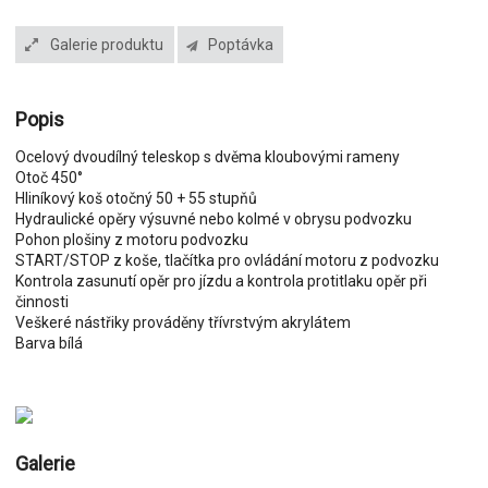
Galerie produktu
Poptávka
Popis
Ocelový dvoudílný teleskop s dvěma kloubovými rameny
Otoč 450°
Hliníkový koš otočný 50 + 55 stupňů
Hydraulické opěry výsuvné nebo kolmé v obrysu podvozku
Pohon plošiny z motoru podvozku
START/STOP z koše, tlačítka pro ovládání motoru z podvozku
Kontrola zasunutí opěr pro jízdu a kontrola protitlaku opěr při
činnosti
Veškeré nástřiky prováděny třívrstvým akrylátem
Barva bílá
Galerie