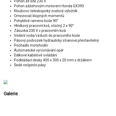
Pohon ze sítě 230 V
Pohon zážehovým motorem Honda GX390
Kloubovo-teleskopický ocelový výložník
Omezovač klopných momentů
Pohyblivé rameno koše 90°
Hliníkový pracovní koš, otočný 2 x 90°
Zásuvka 230 V v pracovním koši
Vedení voda/vzduch do pracovního koše
Pásový podvozek hydraulicky stranově přestavitelný
Počitadlo motohodin
Automatické vyrovnávání opěr
Dálkové kabelové ovládání
Podkládací desky 400 x 300 x 20 mm s držákem
Šedé nešpinící pásy
Galerie