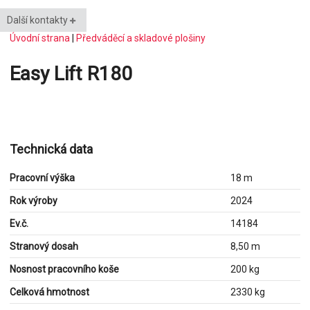
Další kontakty
Úvodní strana
|
Předváděcí a skladové plošiny
Easy Lift R180
Technická data
Pracovní výška
18 m
Rok výroby
2024
Ev.č.
14184
Stranový dosah
8,50 m
Nosnost pracovního koše
200 kg
Celková hmotnost
2330 kg