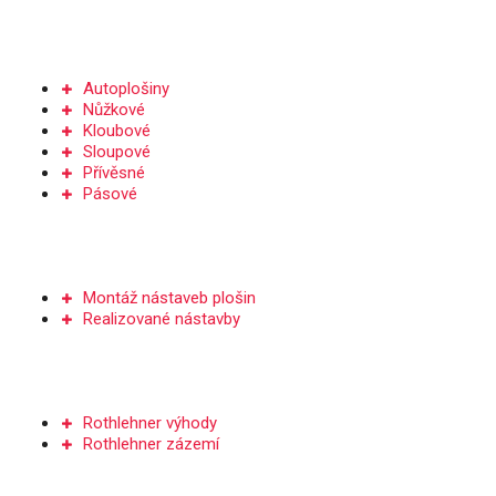
PRONÁJEM
Autoplošiny
Nůžkové
Kloubové
Sloupové
Přívěsné
Pásové
NÁSTAVBY PLOŠIN
Montáž nástaveb plošin
Realizované nástavby
SERVIS A DÍLY
Rothlehner výhody
Rothlehner zázemí
ŠKOLENÍ