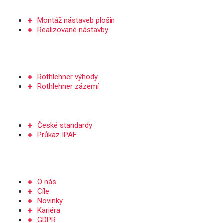
NÁSTAVBY PLOŠIN
Montáž nástaveb plošin
Realizované nástavby
SERVIS A DÍLY
Rothlehner výhody
Rothlehner zázemí
ŠKOLENÍ
České standardy
Průkaz IPAF
Společnost
O nás
Cíle
Novinky
Kariéra
GDPR