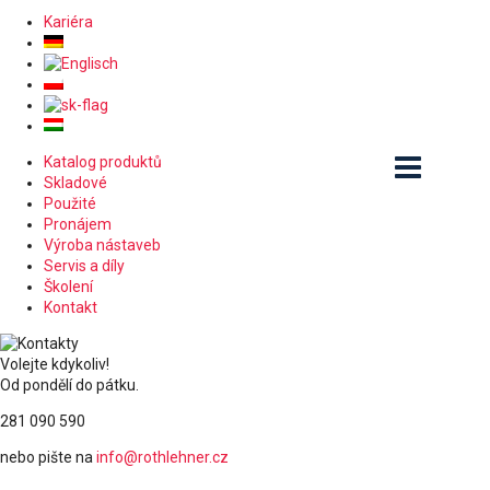
Kariéra
Katalog produktů
Skladové
Použité
Pronájem
Výroba nástaveb
Servis a díly
Školení
Kontakt
Volejte kdykoliv!
Od pondělí do pátku.
281 090 590
nebo pište na
info@rothlehner.cz