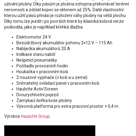
užívání plošiny. Díky pásům je plošina schopna překonávat terénní
nerovnosti a zdolat kopec se sklonem až 25%. Další vlastnostní
kterou užití pásů přinásí je rozložení váhy plošiny na větší plochu.
Díky tomu lze jezdit i po površích které by klasická kolová verze
poškodila, jako je například křehká dlažba.
Elektromotor 24 V
Bezúdržbový akumulátor pohonu 2×12 V – 115 Ah
Nabíječka akumulátorů 20 A
Indikace stavu nabití
Nešpinící pneumatiky
Počítadlo provozních hodin
Houkačka v pracovním koši
2 nouzové vypínače (v koši a u země)
Snímatelný ovládací panel v pracovním koši
Haulotte Activ’Screen
Dvourychlostní pojezd
Zamykací dvířka koše plošiny
Výsovná platforma pro extra pracovní prostor + 0,4 m
Výrobce
Haulotte Group
.