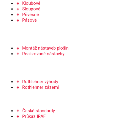
Kloubové
Sloupové
Přívěsné
Pásové
NÁSTAVBY PLOŠIN
Montáž nástaveb plošin
Realizované nástavby
SERVIS A DÍLY
Rothlehner výhody
Rothlehner zázemí
ŠKOLENÍ
České standardy
Průkaz IPAF