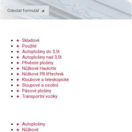
Odeslat formulář
PRODEJ PLOŠIN
Skladové
Použité
Autoplošiny do 3,5t
Autoplošiny nad 3,5t
Přívěsné plošiny
Nůžkové Haulotte
Nůžkové PB liftechnik
Kloubové a teleskopické
Sloupové a osobní
Pásové plošiny
Transportní vozíky
PRONÁJEM
Autoplošiny
Nůžkové