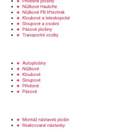
Přívěsné plošiny
Nůžkové Haulotte
Nůžkové PB liftechnik
Kloubové a teleskopické
Sloupové a osobní
Pásové plošiny
Transportní vozíky
PRONÁJEM
Autoplošiny
Nůžkové
Kloubové
Sloupové
Přívěsné
Pásové
NÁSTAVBY PLOŠIN
Montáž nástaveb plošin
Realizované nástavby