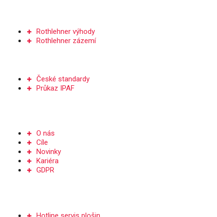
SERVIS A DÍLY
Rothlehner výhody
Rothlehner zázemí
ŠKOLENÍ
České standardy
Průkaz IPAF
Společnost
O nás
Cíle
Novinky
Kariéra
GDPR
Kontakt
Hotline servis plošin