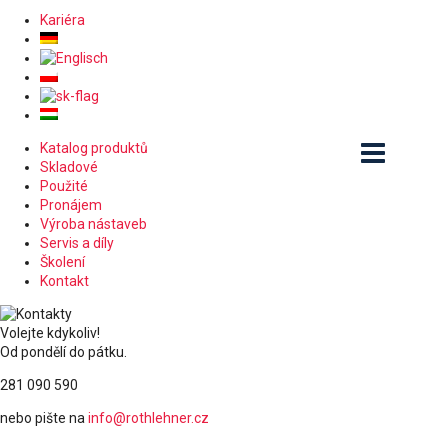
Kariéra
Katalog produktů
Skladové
Použité
Pronájem
Výroba nástaveb
Servis a díly
Školení
Kontakt
Volejte kdykoliv!
Od pondělí do pátku.
281 090 590
nebo pište na
info@rothlehner.cz