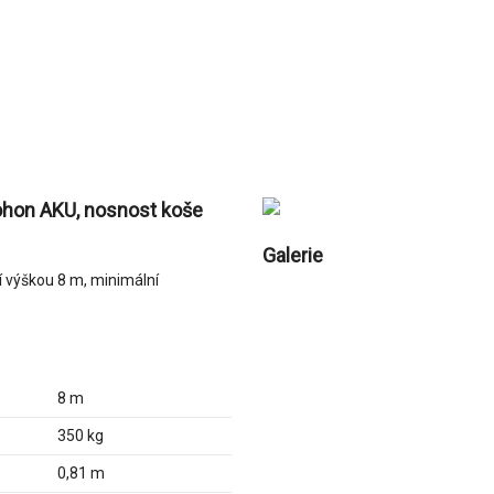
pohon AKU, nosnost koše
Galerie
 výškou 8 m, minimální
8 m
350 kg
0,81 m