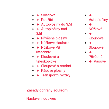
PRODEJ PLOŠIN
PRONÁJEM
Skladové
Použité
Autoplošiny
Autoplošiny do 3,5t
Autoplošiny nad
Nůžkové
3,5t
Přívěsné plošiny
Kloubové
Nůžkové Haulotte
Nůžkové PB
Sloupové
liftechnik
Kloubové a
Přívěsné
teleskopické
Pásové
Sloupové a osobní
Pásové plošiny
Transportní vozíky
Zásady ochrany soukromí
Nastavení cookies