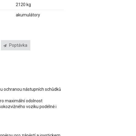
2120 kg
akumulátory
Poptávka
nou ochranou nástupních schůdků
 pro maximální odolnost
ysokozvižného vozíku podélně i
 opěrou pro zápěstí a joystickem