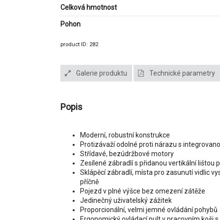
Celková hmotnost
Pohon
product ID: 282
Galerie produktu
Technické parametry
Popis
Moderní, robustní konstrukce
Protizávaží odolné proti nárazu s integrova
Střídavé, bezúdržbové motory
Zesílené zábradlí s přidanou vertikální lištou
Sklápěcí zábradlí, místa pro zasunutí vidlic v
příčně
Pojezd v plné výšce bez omezení zátěže
Jedinečný uživatelský zážitek
Proporcionální, velmi jemné ovládání pohybů
Ergonomický ovládací pult v pracovním koši s