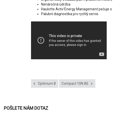
Nenáročná údržba
Haulotte Activ'Energy Management pečuje o
Palubní diagnostika pro rychlý servis
Optimum 8
Compact 10N AE
POŠLETE NÁM DOTAZ