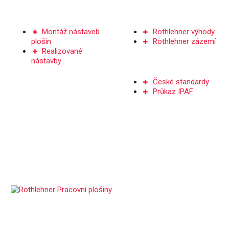
NÁSTAVBY PLOŠIN
SERVIS A DÍLY
Montáž nástaveb
Rothlehner výhody
plošin
Rothlehner zázemí
Realizované
nástavby
ŠKOLENÍ
České standardy
Průkaz IPAF