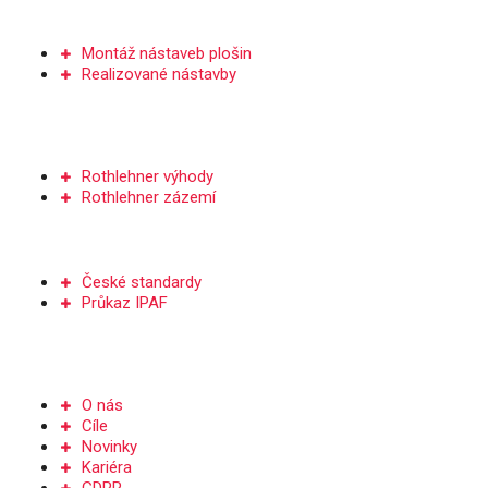
NÁSTAVBY PLOŠIN
Montáž nástaveb plošin
Realizované nástavby
SERVIS A DÍLY
Rothlehner výhody
Rothlehner zázemí
ŠKOLENÍ
České standardy
Průkaz IPAF
Společnost
O nás
Cíle
Novinky
Kariéra