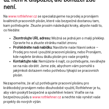
není.
Na
www.rothlehner.cz
se specializujeme na prodej a pronájem
kvalitních pracovních plošin, které vás bezpečně dostanou tam,
kam potřebujete. Zkuste prosím následující kroky, abyste našli to,
co hledáte:
Zkontrolujte URL adresu:
Možná se jedná jen o malý překlep.
Opravte ho a zkuste stránku načíst znovu.
Prohlédněte naši nabídku:
Navštivte naše hlavní sekce –
Prodej pro nové i použité pracovní plošiny, nebo Pronájem,
kde najdete širokou škálu plošin pro vaše projekty.
Kontaktujte nás:
Nemůžete-li najít, co potřebujete, neváhejte
se na nás obrátit. Jsme zde, abychom vám pomohli s
jakýmkoli dotazem nebo potřebou týkající se pracovních
plošin.
Nezapomeňte, že ať už potřebujete pracovní plošinu pro
krátkodobý pronájem nebo dlouhodobé využití, Rothlehner je tu,
aby vám poskytl bezpečné a spolehlivé řešení. Vraťte se na
bezpečnou půdu s
www.rothlehner.cz
a nechte nás vynést vaše
projekty do nových výšin.