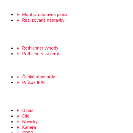
NÁSTAVBY PLOŠIN
Montáž nástaveb plošin
Realizované nástavby
SERVIS A DÍLY
Rothlehner výhody
Rothlehner zázemí
ŠKOLENÍ
České standardy
Průkaz IPAF
Společnost
O nás
Cíle
Novinky
Kariéra