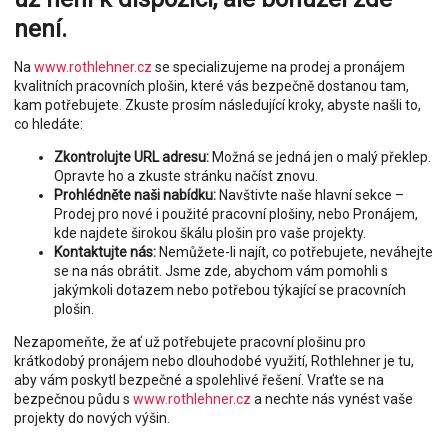
není.
Na
www.rothlehner.cz
se specializujeme na prodej a pronájem
kvalitních pracovních plošin, které vás bezpečně dostanou tam,
kam potřebujete. Zkuste prosím následující kroky, abyste našli to,
co hledáte:
Zkontrolujte URL adresu:
Možná se jedná jen o malý překlep.
Opravte ho a zkuste stránku načíst znovu.
Prohlédněte naši nabídku:
Navštivte naše hlavní sekce –
Prodej pro nové i použité pracovní plošiny, nebo Pronájem,
kde najdete širokou škálu plošin pro vaše projekty.
Kontaktujte nás:
Nemůžete-li najít, co potřebujete, neváhejte
se na nás obrátit. Jsme zde, abychom vám pomohli s
jakýmkoli dotazem nebo potřebou týkající se pracovních
plošin.
Nezapomeňte, že ať už potřebujete pracovní plošinu pro
krátkodobý pronájem nebo dlouhodobé využití, Rothlehner je tu,
aby vám poskytl bezpečné a spolehlivé řešení. Vraťte se na
bezpečnou půdu s
www.rothlehner.cz
a nechte nás vynést vaše
projekty do nových výšin.