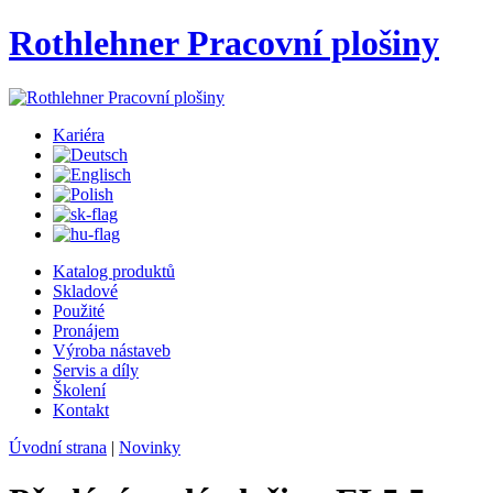
Rothlehner Pracovní plošiny
Kariéra
Katalog produktů
Skladové
Použité
Pronájem
Výroba nástaveb
Servis a díly
Školení
Kontakt
Úvodní strana
|
Novinky