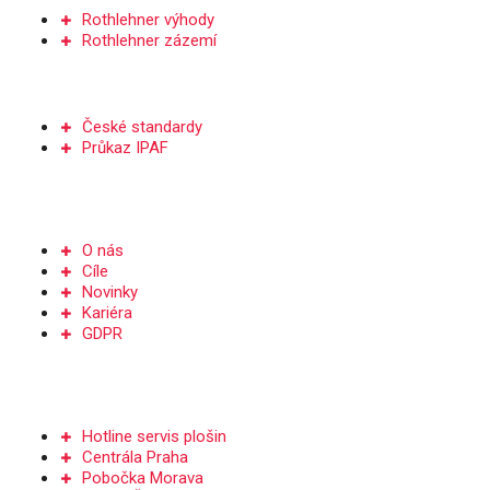
Rothlehner výhody
Rothlehner zázemí
ŠKOLENÍ
České standardy
Průkaz IPAF
Společnost
O nás
Cíle
Novinky
Kariéra
GDPR
Kontakt
Hotline servis plošin
Centrála Praha
Pobočka Morava