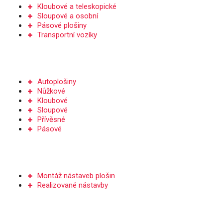
Kloubové a teleskopické
Sloupové a osobní
Pásové plošiny
Transportní vozíky
PRONÁJEM
Autoplošiny
Nůžkové
Kloubové
Sloupové
Přívěsné
Pásové
NÁSTAVBY PLOŠIN
Montáž nástaveb plošin
Realizované nástavby
SERVIS A DÍLY