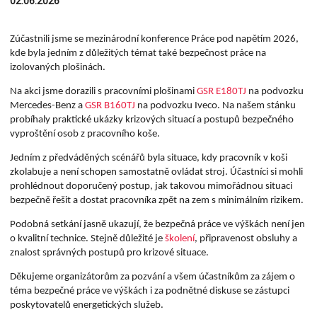
02.06.2026
Zúčastnili jsme se mezinárodní konference Práce pod napětím 2026,
kde byla jedním z důležitých témat také bezpečnost práce na
izolovaných plošinách.
Na akci jsme dorazili s pracovními plošinami
GSR E180TJ
na podvozku
Mercedes-Benz a
GSR B160TJ
na podvozku Iveco. Na našem stánku
probíhaly praktické ukázky krizových situací a postupů bezpečného
vyproštění osob z pracovního koše.
Jedním z předváděných scénářů byla situace, kdy pracovník v koši
zkolabuje a není schopen samostatně ovládat stroj. Účastníci si mohli
prohlédnout doporučený postup, jak takovou mimořádnou situaci
bezpečně řešit a dostat pracovníka zpět na zem s minimálním rizikem.
Podobná setkání jasně ukazují, že bezpečná práce ve výškách není jen
o kvalitní technice. Stejně důležité je
školení
, připravenost obsluhy a
znalost správných postupů pro krizové situace.
Děkujeme organizátorům za pozvání a všem účastníkům za zájem o
téma bezpečné práce ve výškách i za podnětné diskuse se zástupci
poskytovatelů energetických služeb.