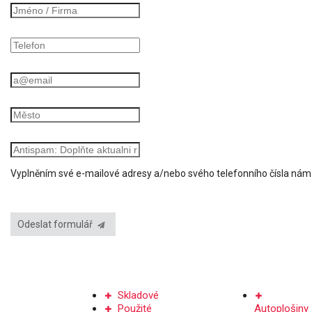
Vyplněním své e-mailové adresy a/nebo svého telefonního čísla ná
Odeslat formulář
PRODEJ PLOŠIN
PRONÁJEM
Skladové
Použité
Autoplošiny