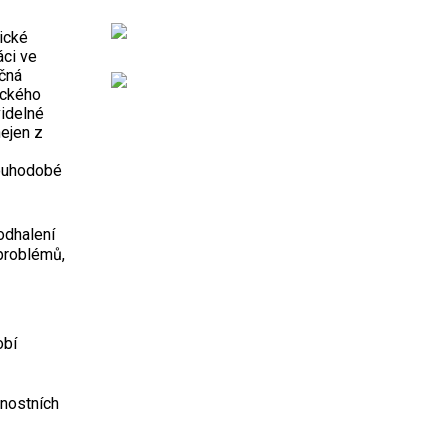
nické
áci ve
očná
ického
videlné
ejen z
louhodobé
odhalení
problémů,
obí
čnostních