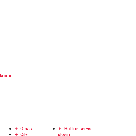
kromí.
Společnost
Kontakt
O nás
Hotline servis
Cíle
plošin