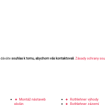
m dáváte
souhlas k tomu, abychom vás kontaktovali
.
Zásady ochrany sou
NÁSTAVBY PLOŠIN
SERVIS A DÍLY
Montáž nástaveb
Rothlehner výhody
plošin
Rothlehner zázemí