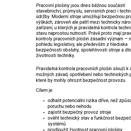
Pracovní plošiny jsou dnes běžnou součástí
stavebnictví, průmyslu, servisních prací i tech
údržby. Moderní stroje umožňují bezpečnou pr
výškách, zároveň ale patří mezi technicky nár
zařízení, u kterých je pravidelná kontrola techn
stavu naprostou nutností. Právě proto mají pra
kontroly pracovních plošin zásadní význam — n
pohledu legislativy, ale především z hlediska
bezpečnosti obsluhy, spolehlivosti stroje a d
životnosti techniky.
Pravidelná kontrola pracovních plošin slouží k 
možných závad, opotřebení nebo technických 
které by mohly ohrozit bezpečnost provozu.
Cílem je:
odhalit potenciální rizika dříve, než způs
poruchu nebo nehodu
zajistit bezpečný provoz stroje
ověřit technický stav a funkčnost bezpe
systémů
prodloužit životnost pracovní plošiny