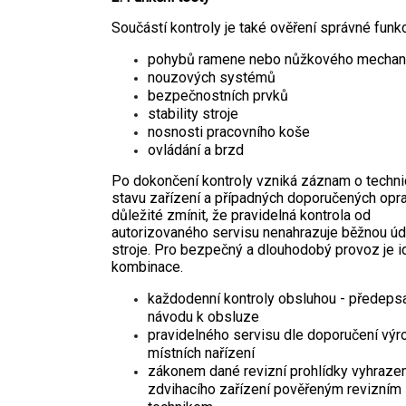
Součástí kontroly je také ověření správné funk
pohybů ramene nebo nůžkového mecha
nouzových systémů
bezpečnostních prvků
stability stroje
nosnosti pracovního koše
ovládání a brzd
Po dokončení kontroly vzniká záznam o techn
stavu zařízení a případných doporučených opr
důležité zmínit, že pravidelná kontrola od
autorizovaného servisu nenahrazuje běžnou úd
stroje. Pro bezpečný a dlouhodobý provoz je i
kombinace.
každodenní kontroly obsluhou - předeps
návodu k obsluze
pravidelného servisu dle doporučení vý
místních nařízení
zákonem dané revizní prohlídky vyhraze
zdvihacího zařízení pověřeným revizním