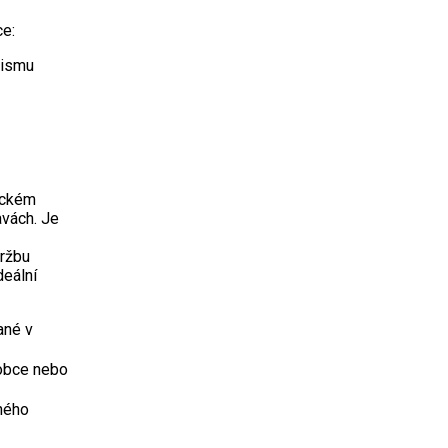
ce:
nismu
ickém
avách. Je
ržbu
deální
ané v
robce nebo
ného