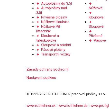
Autoplošiny do 3,5t
Autoplošiny nad
Nůžkové
3,5t
Přívěsné plošiny
Kloubové
Nůžkové Haulotte
Nůžkové PB
Sloupové
liftechnik
Kloubové a
Přívěsné
teleskopické
Pásové
Sloupové a osobní
Pásové plošiny
Transportní vozíky
Zásady ochrany soukromí
Nastavení cookies
© 1992-2023 ROTHLEHNER pracovní plošiny s.r.o.
www.rothlehner.sk
|
www.rothlehner.de
|
www.profigl