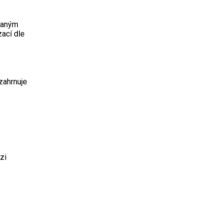
ovaným
ací dle
zahrnuje
zi