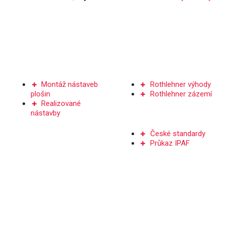
NÁSTAVBY PLOŠIN
SERVIS A DÍLY
Montáž nástaveb
Rothlehner výhody
plošin
Rothlehner zázemí
Realizované
nástavby
ŠKOLENÍ
České standardy
Průkaz IPAF