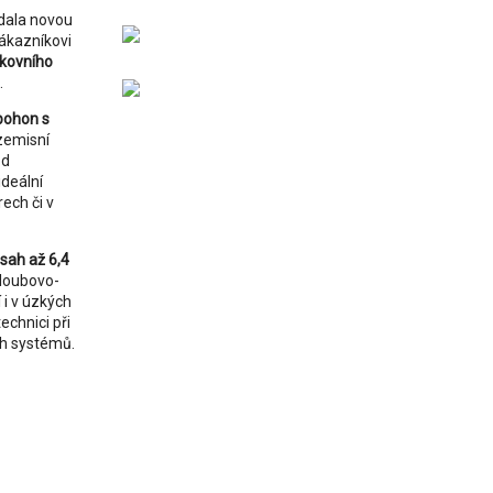
dala novou
ákazníkovi
nkovního
.
pohon s
ezemisní
od
ideální
ech či v
sah až 6,4
kloubovo-
i v úzkých
echnici při
ch systémů.