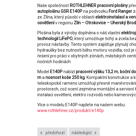
Naše společnost
ROTHLEHNER pracovní plošiny
pře
autoplošinu GSR E140P
na podvozku
Ford Ranger
z
ze Zlína, který působí v oblasti
elektroinstalací a ve
osvětlení
v regionu
Zlín – Otrokovice – Uherský Brod
Plošina byla z výroby doplněna o náš vlastní
elektro
technologií LiFePO
, který umožňuje tichý a zcela b
provoz nástavby. Tento systém zajišťuje plynulý ch
hydrauliky bez nutnosti běhu motoru vozidla, což je 
řešení pro práci v obytných zónách, městských centr
nočních hodinách.
Model
E140P
nabízí
pracovní výšku 13,2 m
,
boční do
m
a
nosnost koše 250 kg
. Kompaktní konstrukce a 
teleskopické rameno umožňují přesné manévrování 
prostorech, což ocení zejména montážní a servisní t
instalaci osvětlení, elektro rozvodů nebo kamerový
Více o modelu E140P najdete na našem webu:
www.rothlehner.cz/produkt/e140p
předchozí
následující