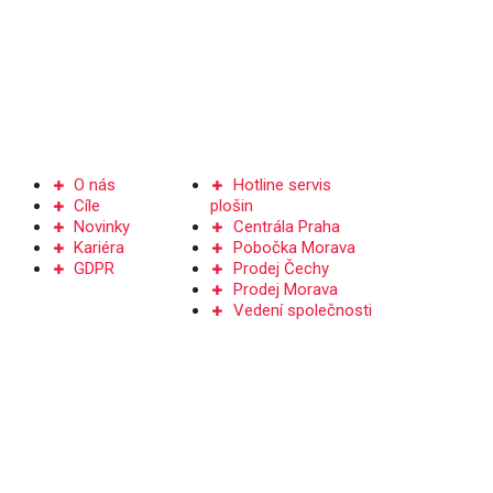
Společnost
Kontakt
O nás
Hotline servis
Cíle
plošin
Novinky
Centrála Praha
Kariéra
Pobočka Morava
GDPR
Prodej Čechy
Prodej Morava
Vedení společnosti