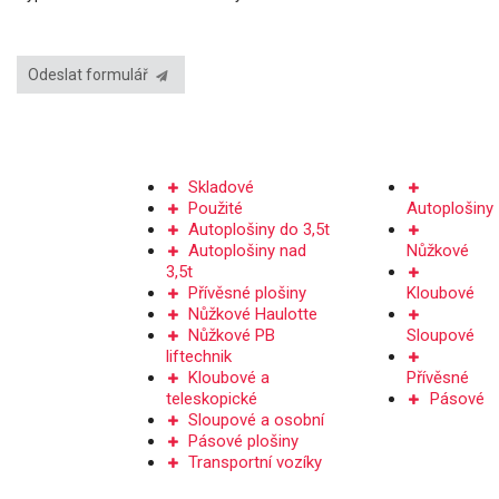
Odeslat formulář
PRODEJ PLOŠIN
PRONÁJEM
Skladové
Použité
Autoplošiny
Autoplošiny do 3,5t
Autoplošiny nad
Nůžkové
3,5t
Přívěsné plošiny
Kloubové
Nůžkové Haulotte
Nůžkové PB
Sloupové
liftechnik
Kloubové a
Přívěsné
teleskopické
Pásové
Sloupové a osobní
Pásové plošiny
Transportní vozíky